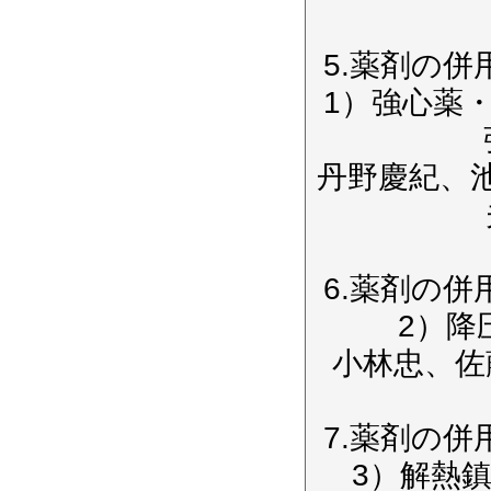
5.薬剤の
1）強心薬
丹野慶紀、
6.薬剤の
2）降
小林忠、佐
7.薬剤の
3）解熱