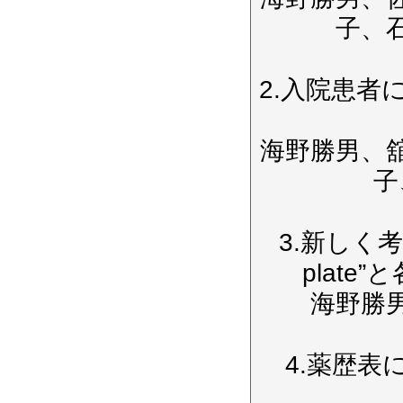
子、
2.入院患者
海野勝男、
子
3.新しく考案せ
plat
海野勝
4.薬歴表