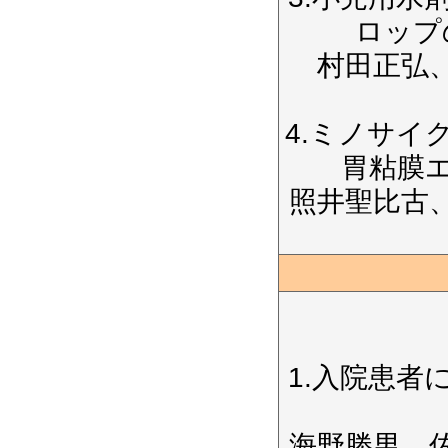
ロップ
村田正弘
4.ミノサイ
胃粘膜
照井聖比古
1.入院患者
海野勝男、