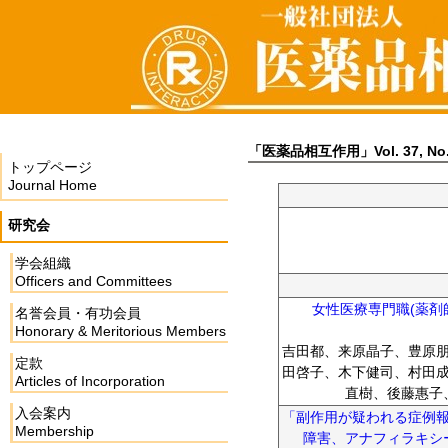
「医薬品相互作用」Vol. 37, No.
トップページ
Journal Home
研究会
学会組織
Officers and Committees
女性医療専門職(薬剤
名誉会員・有功会員
Honorary & Meritorious Members
吉田都、来原晶子、豊原
定款
田啓子、木下健司、村田
Articles of Incorporation
直樹、後藤惠子
入会案内
「副作用が疑われる症例
Membership
障害、アナフィラキシ