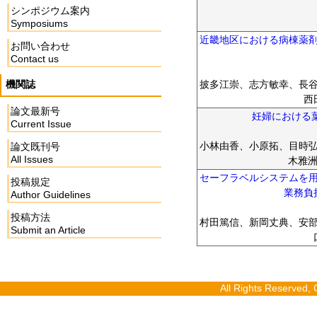
シンポジウム案内
Symposiums
近畿地区における病棟薬
お問い合わせ
Contact us
機関誌
披多江崇、志方敏幸、長
西
論文最新号
妊婦における葉
Current Issue
小林由香、小原拓、目時
論文既刊号
All Issues
木雅洲
セーフラベルシステムを
投稿規定
業務負
Author Guidelines
投稿方法
村田篤信、新岡丈典、安
Submit an Article
All Rights Reserv