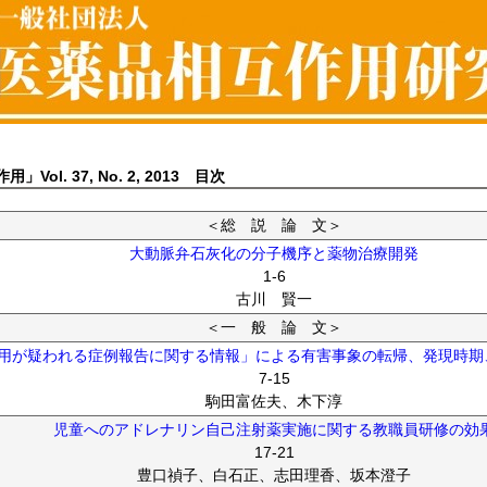
Vol. 37, No. 2, 2013 目次
＜総 説 論 文＞
大動脈弁石灰化の分子機序と薬物治療開発
1-6
古川 賢一
＜一 般 論 文＞
作用が疑われる症例報告に関する情報」による有害事象の転帰、発現時期
7-15
駒田富佐夫、木下淳
児童へのアドレナリン自己注射薬実施に関する教職員研修の効
17-21
豊口禎子、白石正、志田理香、坂本澄子