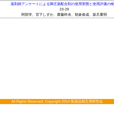
薬剤師アンケートによる降圧薬配合剤の使用実態と使用評価の
23-29
阿部学、宮下しずか、齋藤幹央、朝倉俊成、坂爪重明
All Rights Reserved, Copyright 2014 医薬品相互用研究会